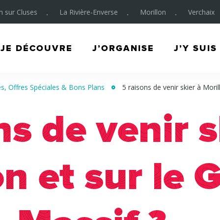
on sur Cluses
La Rivière-Enverse
Morillon
Verchaix
JE DÉCOUVRE
J’ORGANISE
J’Y SUIS
, Offres Spéciales & Bons Plans
5 raisons de venir skier à Moril
ns de venir s
on et sur le 