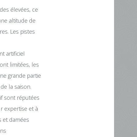
udes élevées, ce
une altitude de
es. Les pistes
artificiel
nt limitées, les
une grande partie
de la saison.
if sont réputées
r expertise et à
es et damées
ons