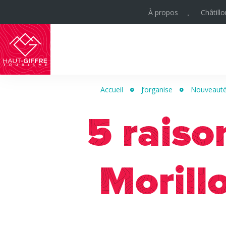
À propos
Châtill
Haut-
Giffre
Accueil
J’organise
Nouveautés
Tourisme
5 raiso
Morill