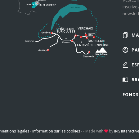
inscrive
newslett
MA
PA
ES
BR
FONDS
Mentions légales
-
Information sur les cookies
-
-
Made with
by
IRIS Interactiv