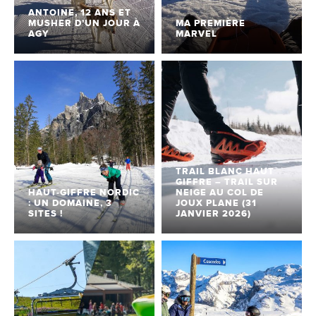
ANTOINE, 12 ANS ET
MUSHER D’UN JOUR À
MA PREMIÈRE
AGY
MARVEL
TRAIL BLANC HAUT
GIFFRE – TRAIL SUR
HAUT-GIFFRE NORDIC
NEIGE AU COL DE
: UN DOMAINE, 3
JOUX PLANE (31
SITES !
JANVIER 2026)