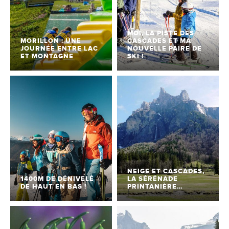
MOI, LA PISTE DES
MORILLON : UNE
CASCADES ET MA
JOURNÉE ENTRE LAC
NOUVELLE PAIRE DE
ET MONTAGNE
SKI !
NEIGE ET CASCADES,
1400M DE DÉNIVELÉ
LA SÉRÉNADE
DE HAUT EN BAS !
PRINTANIÈRE…