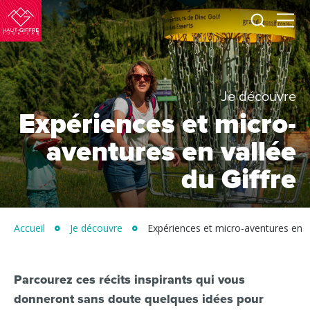
Je
Menu
recherc
Haut-
Giffre
Tourisme
Je découvre
Expériences et micro-
aventures en vallée
du Giffre
Accueil
Je découvre
Expériences et micro-aventures en va
Parcourez ces récits inspirants qui vous
donneront sans doute quelques idées pour