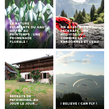
LA NATURE
ÉCLATANTE DU HAUT-
ON A TESTÉ : LE
GIFFRE AU
PACKRAFT, UNE
PRINTEMPS : UNE
ACTIVITÉ QUI
PROMENADE
COMBINE LA
FLORALE !
RANDONNÉE ET L’EAU
SECRETS DE
PATRIMOINE, AU
JOUR LE JOUR…
I BELIEVE I CAN FLY !