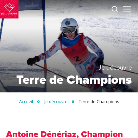
Je
Menu
recherc
Haut-
Giffre
Tourisme
Je découvre
Terre de Champions
Accueil
Je découvre
Terre de Champions
Antoine Dénériaz, Champion