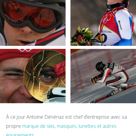
À ce jour Antoine Dénériaz est chef d’entreprise avec sa
propre
marque de skis, masques, lunettes et autres
équipements
.