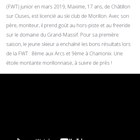
(FWT) junior en mars 2019, Maxime, 17 ans, de Châtillon
sur Cluses, est licencié au ski club de Morillon. Avec son
père, moniteur, il prend goût au hors-piste et au freeride
sur le domaine du Grand-Massif. Pour sa première
saison, le jeune skieur a enchaîné les bons résultats lors
de la FWT : 8ème aux Arcs et 9ème à Chamonix. Une
étoile montante morillonnaise, à suivre de près !