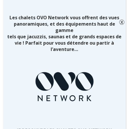
ACCUEIL DE
GROUPES / CENTRES
PARC RÉSIDENTIEL
DE VACANCES
DE LOISIRS
Les chalets OVO Network vous offrent des vues
X
panoramiques, et des équipements haut de
gamme
tels que jacuzzis, saunas et de grands espaces de
vie ! Parfait pour vous détendre ou partir à
l’aventure…
CAMPINGS /
CARAVANEIGE /
LES REFUGES DANS
CAMPINGS CARS
LE HAUT-GIFFRE