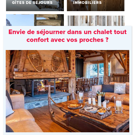
GÎTES DE SÉJOURS
IMMOBILIERS
Envie de séjourner dans un chalet tout
confort avec vos proches ?
LES RÉSIDENCES DE
VILLAGES DE
TOURISME
VACANCES