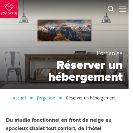
Je
Menu
recherc
Haut-
Giffre
Tourisme
J’organise
Réserver un
hébergement
Accueil
J’organise
Réserver un hébergement
Du
studio
fonctionnel en front de neige au
spacieux
chalet
tout confort, de
l’hôtel