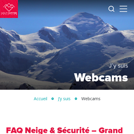
Je
Menu
recherc
Haut-
Giffre
Tourisme
J’y suis
Webcams
Accueil
J’y suis
Webcams
FAQ Neige & Sécurité – Grand