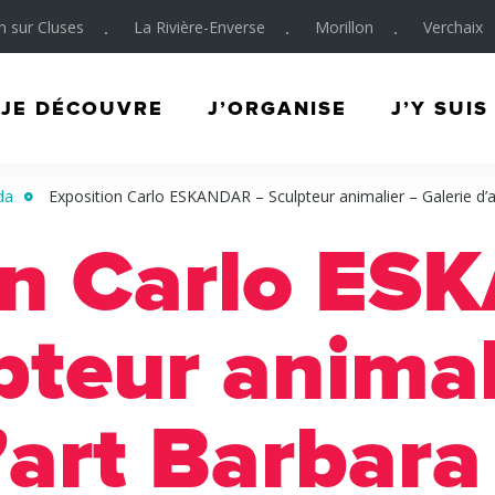
on sur Cluses
La Rivière-Enverse
Morillon
Verchaix
JE DÉCOUVRE
J’ORGANISE
J’Y SUIS
da
Exposition Carlo ESKANDAR – Sculpteur animalier – Galerie d’a
on Carlo E
pteur animal
’art Barbara