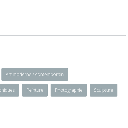
Art moderne / contemporain
aphiques
Peinture
Photographie
Sculpture