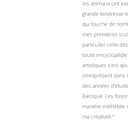
les animaux ont ex
grande tendresse ex
qui touche de nombr
mes premières sculpt
particulier celle d
toute encyclopédie
artistiques s’est aj
omniprésent dans mo
des années d'étude 
Baroque. Ces foiso
manière indélébile m
ma créativité."