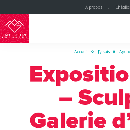
À propos
Châtill
Haut-
Giffre
Accueil
J’y suis
Agen
Tourisme
Expositi
– Scul
Galerie d