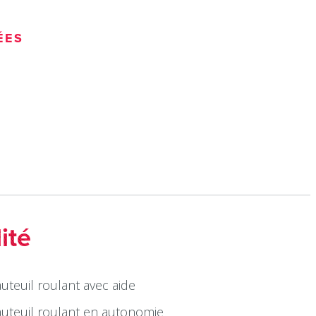
ÉES
ité
uteuil roulant avec aide
auteuil roulant en autonomie