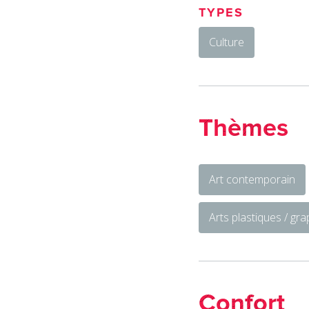
TYPES
Culture
Thèmes
Art contemporain
Arts plastiques / gr
Confort