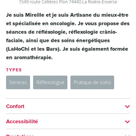
1549 route Cellières Plon
74440
La Rivière-Enverse
Je suis Mireille et je suis Artisane du mieux-être
et spécialisée en oncologie. Je vous propose des
séances de réfléxologie, réflexologie crânio-
faciale, ainsi que des soins énergétiques
(LaHoChi et les Bars). Je suis également formée
en aromathérapie.
TYPES
Services
Réflexologue
Pratique de soins
Confort
ÉQUIPEMENTS
Accessibilité
Parking
Parking privé
Non accessible en fauteuil roulant