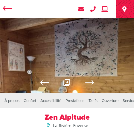
4
À propos
Confort
Accessibilité
Prestations
Tarifs
Ouverture
Servic
Zen Alpitude
La Rivière-Enverse