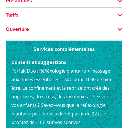
Prestations
ACTIVITÉS
Tarifs
Modelage
Bien-être
MOYENS DE PAIEMENT
Ouverture
Carte bancaire/crédit
Chèque
Espèces
Du 20/12/2025 au 31/12/2026 du lundi au vendredi de 9h
Services complémentaires
à 18h30. Le samedi de 9h à 12h30. Fermé le dimanche.
Paypal
Conseils et suggestions
Ouverture du 20 décembre 2025 au 31
Forfait Duo : Réfléxologie plantaire + massage
décembre 2026
aux huiles essentielles = 50€ pour 1h30 de bien
JOURS
être. Le confinement et la reprise ont créé des
Lundi
angoisses, du stress, des insomnies...chez vous,
09h00 à 18h30
vos enfants ? Savez-vous que la réflexologie
plantaire peut vous aide ? A partir du 22 Juin
Mardi
09h00 à 18h30
profitez de -10€ sur vos séances.