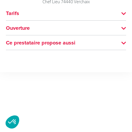
Chef Lieu
74440
Verchaix
Tarifs
Gratuit.
Ouverture
Toute l'année.
Ce prestataire propose aussi
En fonction de l'enneigement.
City Stade
Verchaix