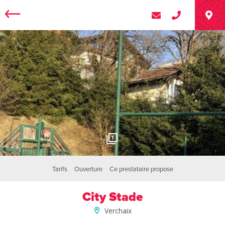
1
Tarifs
Ouverture
Ce prestataire propose
City Stade
Verchaix