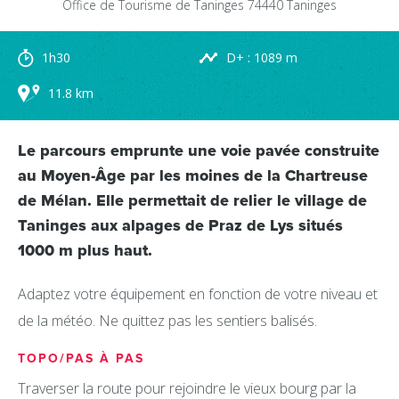
Office de Tourisme de Taninges
74440
Taninges
1h30
D+ : 1089 m
11.8 km
Le parcours emprunte une voie pavée construite
au Moyen-Âge par les moines de la Chartreuse
de Mélan. Elle permettait de relier le village de
Taninges aux alpages de Praz de Lys situés
1000 m plus haut.
Adaptez votre équipement en fonction de votre niveau et
de la météo. Ne quittez pas les sentiers balisés.
TOPO/PAS À PAS
Traverser la route pour rejoindre le vieux bourg par la