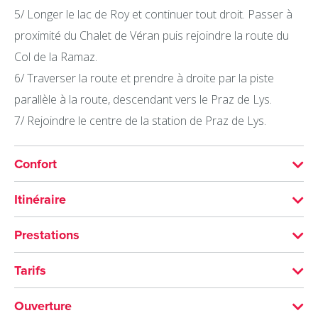
5/ Longer le lac de Roy et continuer tout droit. Passer à
proximité du Chalet de Véran puis rejoindre la route du
Col de la Ramaz.
6/ Traverser la route et prendre à droite par la piste
parallèle à la route, descendant vers le Praz de Lys.
7/ Rejoindre le centre de la station de Praz de Lys.
Confort
ÉQUIPEMENTS
Itinéraire
Parking
Distance : 11.8 km
Prestations
Durée : 1h30
VISITES
Tarifs
Nature du terrain : Rocher, Terre
Duréee visite groupe : 90 min
Accès libre.
Balisage : Balisage départemental de randonnée.
Ouverture