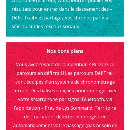
chronomètre arrêté, vous pourrez publier vos
résultats pour entrer dans le classement des «
Défis Trail » et partagez vos chronos par mail,
sms ou sur les réseaux sociaux.
Leaflet
| ©
OpenStreetMap
Nos bons plans
Vous avez l’esprit de compétition ? Relevez ce
parcours en défi trail ! Les parcours DéfiTrail
sont équipés d’un système de chronométrage
terrain. Des balises conçues pour interagir avec
votre smartphone par signal Bluetooth, via
l’application « Praz de Lys Sommand, Territoire
de Trail » vont détecter et enregistrer
automatiquement votre passage (pas besoin de