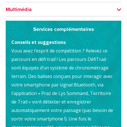
Altitude maximum : 1679 m
Du 15/05 au 15/11.
Multimédia
Dénivelé : 1089 m
Tracé GPX Montée des Pavés
Dénivelé négatif : 297 m
Sous réserve de conditions d'enneigement et
Services complémentaires
Roadbook Montée des Pavés
météorologiques favorables.
Dénivelé positif : 1089 m
Conseils et suggestions
Sous réserve de conditions météo favorables
Vous avez l’esprit de compétition ? Relevez ce
+
parcours en défi trail ! Les parcours DéfiTrail
−
sont équipés d’un système de chronométrage
terrain. Des balises conçues pour interagir avec
votre smartphone par signal Bluetooth, via
l’application « Praz de Lys Sommand, Territoire
de Trail » vont détecter et enregistrer
automatiquement votre passage (pas besoin de
sortir votre smartphone !). Une fois le