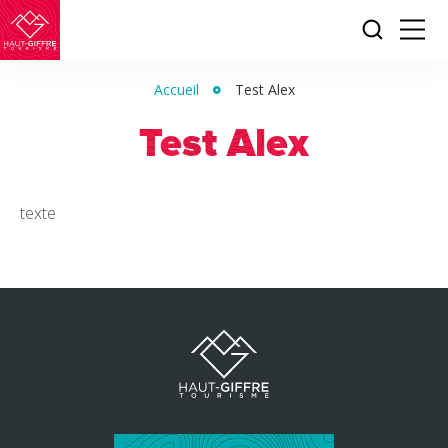
Je
Menu
recherc
Haut-
Giffre
Accueil
Test Alex
Tourisme
Test Alex
texte