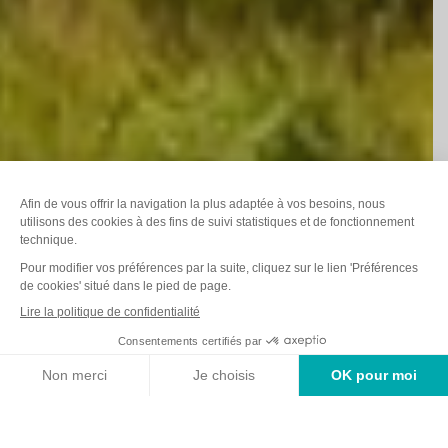
FR
Webcams
Météo
Carte
Nous
Interactive
Contacter
MORILLON • VERCHAIX • SIXT
Destination