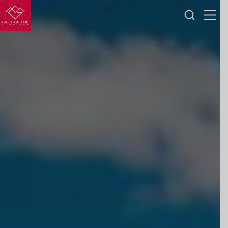
Je
Haut-
Menu
recherc
Giffre
Tourisme