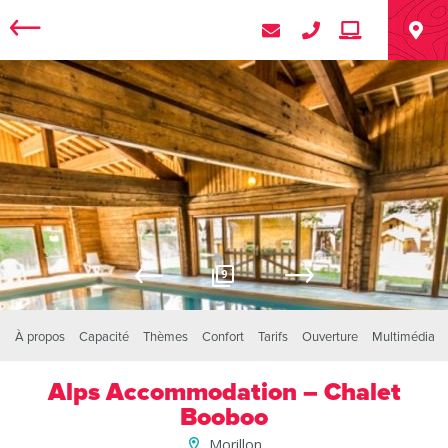
9
À propos
Capacité
Thèmes
Confort
Tarifs
Ouverture
Multimédia
Alps Accommodation – Chalet
Booboo
Morillon