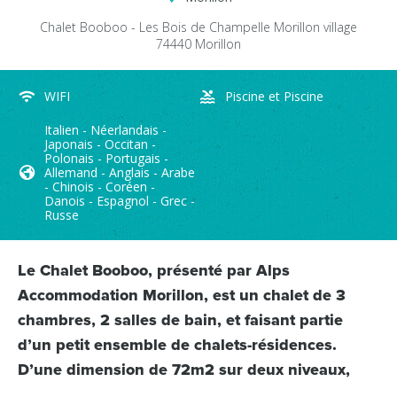
Chalet Booboo - Les Bois de Champelle
Morillon village
74440
Morillon
WIFI
Piscine et Piscine
Italien - Néerlandais -
Japonais - Occitan -
Polonais - Portugais -
Allemand - Anglais - Arabe
- Chinois - Coréen -
Danois - Espagnol - Grec -
Russe
Le Chalet Booboo, présenté par Alps
Accommodation Morillon, est un chalet de 3
chambres, 2 salles de bain, et faisant partie
d’un petit ensemble de chalets-résidences.
D’une dimension de 72m2 sur deux niveaux,