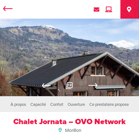
14
À propos
Capacité
Confort
Ouverture
Ce prestataire propose
Chalet Jornata – OVO Network
Morillon