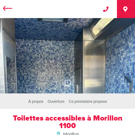
1
À propos
Ouverture
Ce prestataire propose
Toilettes accessibles à Morillon
1100
Morillon