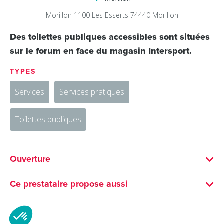
Morillon 1100 Les Esserts
74440
Morillon
Des toilettes publiques accessibles sont situées
sur le forum en face du magasin Intersport.
TYPES
Services
Services pratiques
Toilettes publiques
Ouverture
Du 01/07 au 31/08 tous les jours.
Ce prestataire propose aussi
Atelier création de plaque VTT
Du 20/12 au 22/04 tous les jours.
Distractions et loisirs