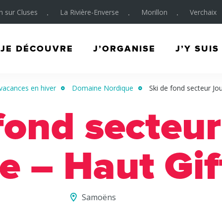
on sur Cluses
La Rivière-Enverse
Morillon
Verchaix
JE DÉCOUVRE
J’ORGANISE
J’Y SUIS
vacances en hiver
Domaine Nordique
Ski de fond secteur Jou
fond secteu
e – Haut Gif
Samoëns