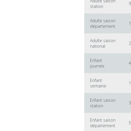
Adulte saison
9
station
Adulte saison
1
département
Adulte saison
2
national
Enfant
4
journée
Enfant
1
semaine
Enfant saison
3
station
Enfant saison
5
département