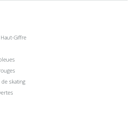
 Haut-Giffre
bleues
 rouges
 de skating
vertes