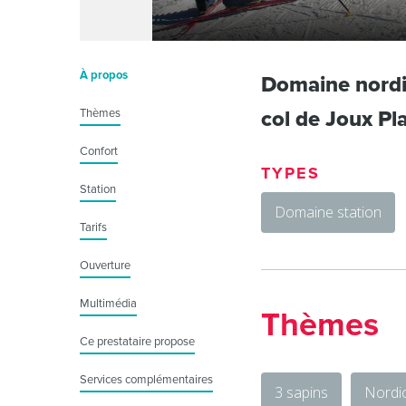
À propos
Domaine nordiq
Thèmes
col de Joux Pl
Confort
TYPES
Station
Domaine station
Tarifs
Ouverture
Multimédia
Thèmes
Ce prestataire propose
Services complémentaires
3 sapins
Nordi