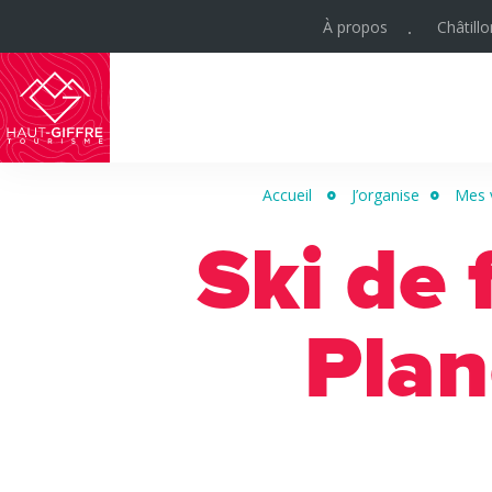
À propos
Châtill
Haut-
Giffre
Accueil
J’organise
Mes 
Tourisme
Ski de 
Plan