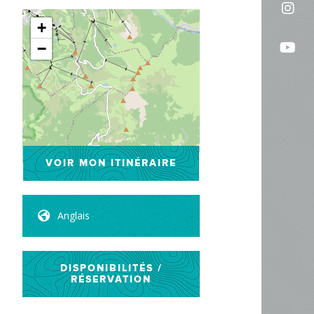
Sui
sur
+
no
Fac
Sui
−
sur
no
In
su
Yo
Leaflet
| ©
OpenStreetMap
VOIR MON ITINÉRAIRE
Anglais
DISPONIBILITÉS /
RÉSERVATION