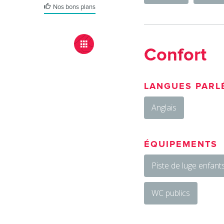
Nos bons plans
Confort
LANGUES PARL
Anglais
ÉQUIPEMENTS
Piste de luge enfant
WC publics