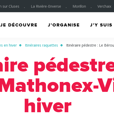
on sur Cluses
La Rivière-Enverse
Morillon
Verchaix
JE DÉCOUVRE
J’ORGANISE
J’Y SUIS
s en hiver
Itinéraires raquettes
Itinéraire pédestre : Le Bér
aire pédestre
Mathonex-V
hiver