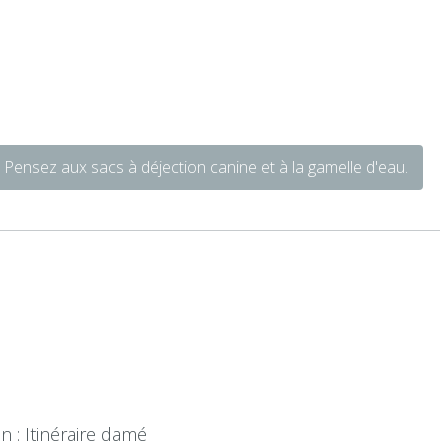
. Pensez aux sacs à déjection canine et à la gamelle d'eau.
n : Itinéraire damé