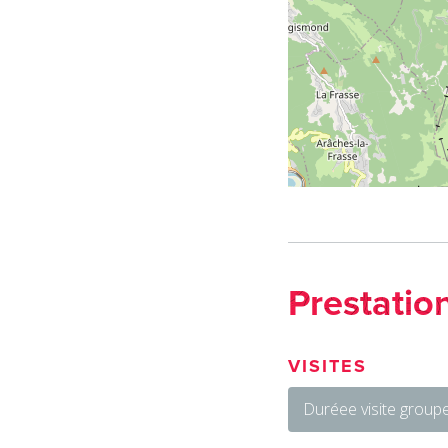
Prestatio
VISITES
Duréee visite groupe