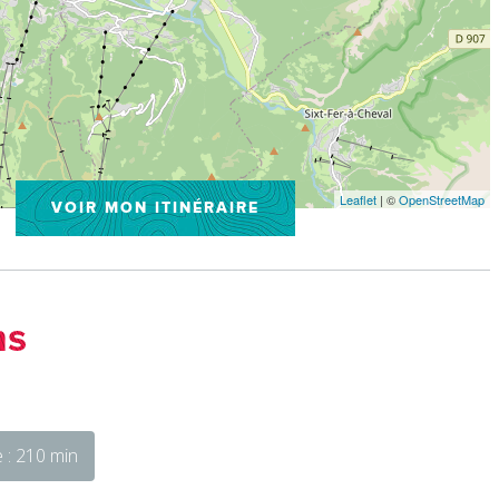
Leaflet
| ©
OpenStreetMap
VOIR MON ITINÉRAIRE
ns
 : 210 min