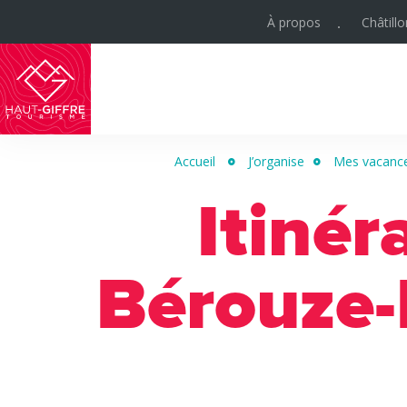
À propos
Châtill
Haut-
Giffre
Accueil
J’organise
Mes vacance
Tourisme
Itinér
Bérouze-