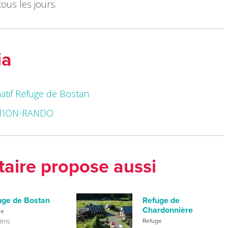
ous les jours.
ia
atif Refuge de Bostan
TION-RANDO
taire propose aussi
uge de Bostan
Refuge de
Chardonnière
ge
ëns
Refuge