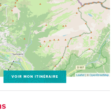
Leaflet
| ©
OpenStreetMap
VOIR MON ITINÉRAIRE
ns