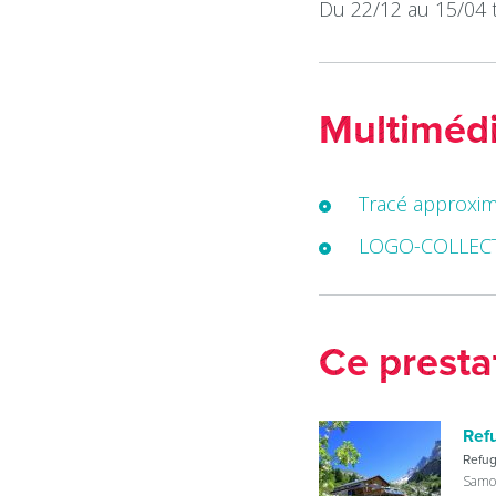
Du 22/12 au 15/04 t
Multiméd
Tracé approxim
LOGO-COLLEC
Ce presta
Ref
Refu
Samo