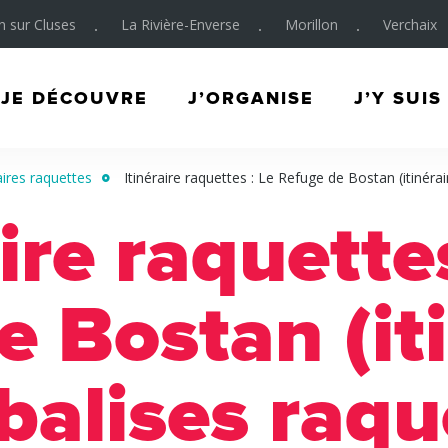
on sur Cluses
La Rivière-Enverse
Morillon
Verchaix
JE DÉCOUVRE
J’ORGANISE
J’Y SUIS
aires raquettes
Itinéraire raquettes : Le Refuge de Bostan (itinérai
ire raquettes
 Bostan (it
 balises raqu