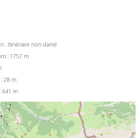
n : Itinéraire non damé
um : 1757 m
m
 : 28 m
 : 641 m