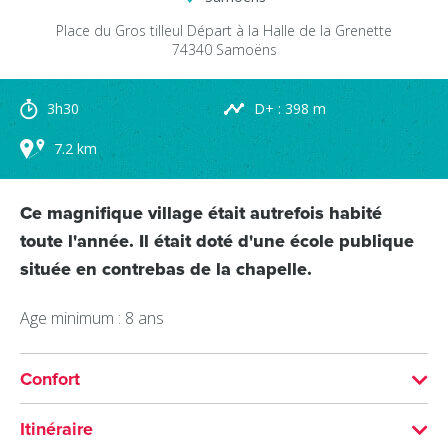
Place du Gros tilleul
Départ à la Halle de la Grenette
74340
Samoëns
3h30
D+ : 398 m
7.2 km
Ce magnifique village était autrefois habité
toute l'année. Il était doté d'une école publique
située en contrebas de la chapelle.
Age minimum : 8 ans
Confort
SERVICES
Itinéraire