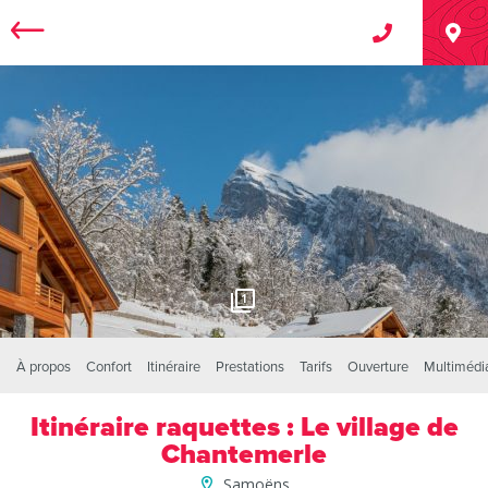
1
À propos
Confort
Itinéraire
Prestations
Tarifs
Ouverture
Multimédi
Itinéraire raquettes : Le village de
Chantemerle
Samoëns