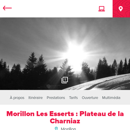
1
À propos
Itinéraire
Prestations
Tarifs
Ouverture
Multimédia
Morillon Les Esserts : Plateau de la
Charniaz
Morillon