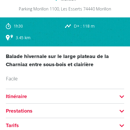
Parking Morillon 1100, Les Esserts
74440
Morillon
1h30
D+ : 118 m
3.45 km
Balade hivernale sur le large plateau de la
Charniaz entre sous-bois et clairière
Facile
Itinéraire
Distance : 3.45 km
Prestations
Durée : 1h30
VISITES
Tarifs
Passages delicats : Attention : Les conditions des