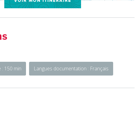
VOIR MON ITINÉRAIRE
ns
 : 150 min
Langues documentation : Français