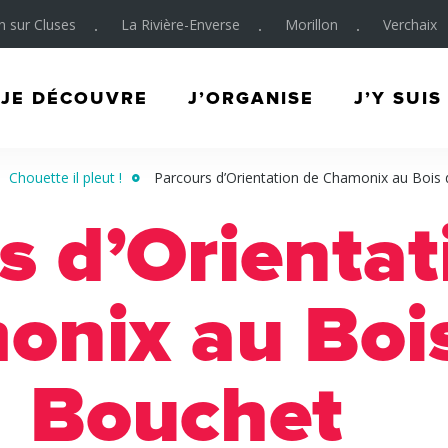
on sur Cluses
La Rivière-Enverse
Morillon
Verchaix
JE DÉCOUVRE
J’ORGANISE
J’Y SUIS
Chouette il pleut !
Parcours d’Orientation de Chamonix au Bois
s d’Orientat
nix au Boi
Bouchet