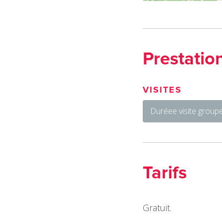
Prestatio
VISITES
Duréee visite groupe
Tarifs
Gratuit.