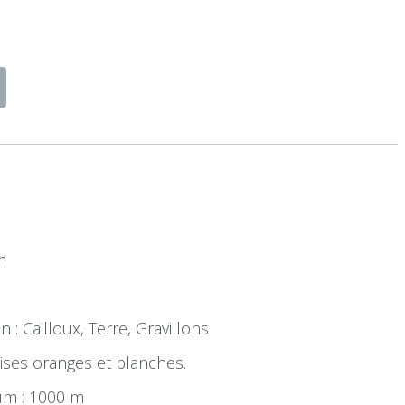
m
n : Cailloux, Terre, Gravillons
lises oranges et blanches.
um : 1000 m