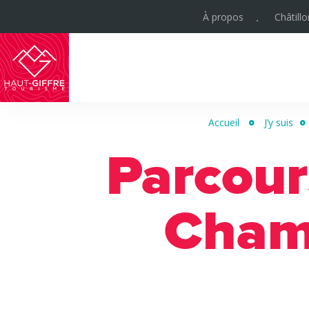
À propos
Châtill
Haut-
Giffre
Accueil
J’y suis
Tourisme
Parcour
Chamo