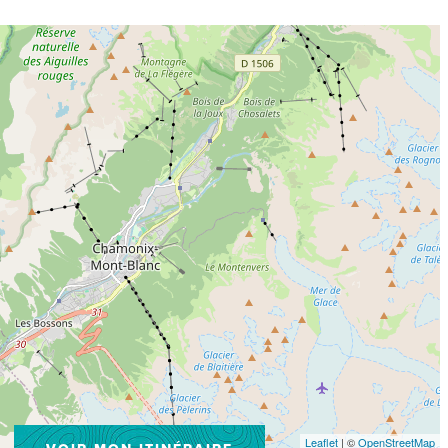
Leaflet
| ©
OpenStreetMap