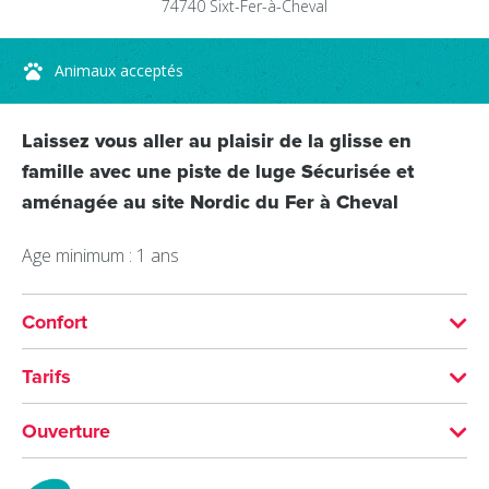
74740
Sixt-Fer-à-Cheval
Animaux acceptés
Laissez vous aller au plaisir de la glisse en
famille avec une piste de luge Sécurisée et
aménagée au site Nordic du Fer à Cheval
Age minimum : 1 ans
Confort
SERVICES
Tarifs
Animaux acceptés
Accès autocar
Gratuit
Ouverture
Les animaux sont acceptés.
Du 17/12 au 31/03 tous les jours.