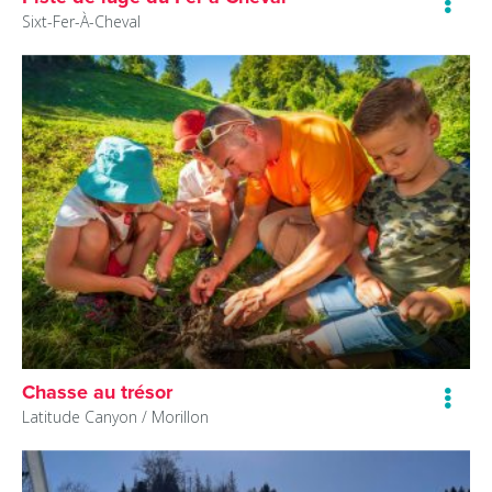
Sixt-Fer-À-Cheval
Chasse au trésor
Latitude Canyon /
Morillon