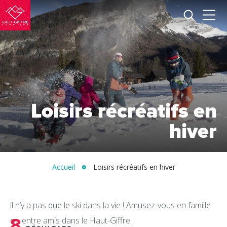
Je
Menu
recherc
Haut-
Giffre
Tourisme
Loisirs récréatifs en
hiver
Accueil
Loisirs récréatifs en hiver
il n’y a pas que le ski dans la vie ! Amusez-vous en famille
8
ou entre amis dans le Haut-Giffre.