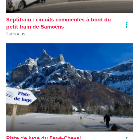
Septitrain : circuits commentés à bord du
petit train de Samoëns
Samoëns
Piste de luge du Fer-à-Cheval