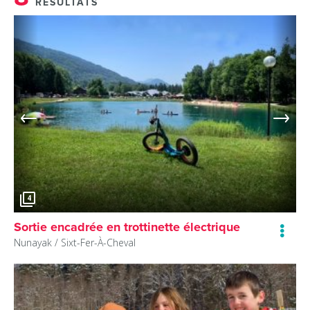
RÉSULTATS
4
Sortie encadrée en trottinette électrique
Nunayak /
Sixt-Fer-À-Cheval