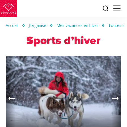
Je
Menu
recherc
Haut-
Giffre
Accueil
J’organise
Mes vacances en hiver
Toutes les
Tourisme
Sports d’hiver