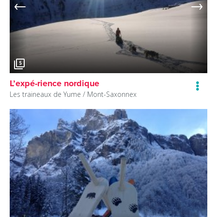
5
L’expé-rience nordique
Les traineaux de Yume /
Mont-Saxonnex