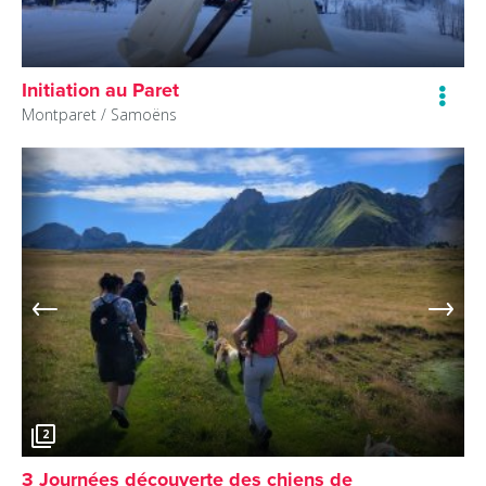
Initiation au Paret
Montparet /
Samoëns
2
3 Journées découverte des chiens de