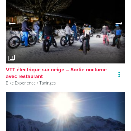
5
VTT électrique sur neige – Sortie nocturne
avec restaurant
Bike Experience /
Taninges