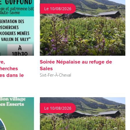
Le 10/08/2026
re,
Soirée Népalaise au refuge de
cherches
Sales
es dans le
Sixt-Fer-À-Cheval
Le 10/08/2026