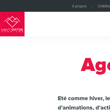
À propos
Châtill
Haut-
Giffre
Tourisme
Ag
Eté comme hiver, l
d’animations, d’act