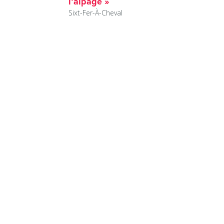
l’alpage »
Sixt-Fer-À-Cheval