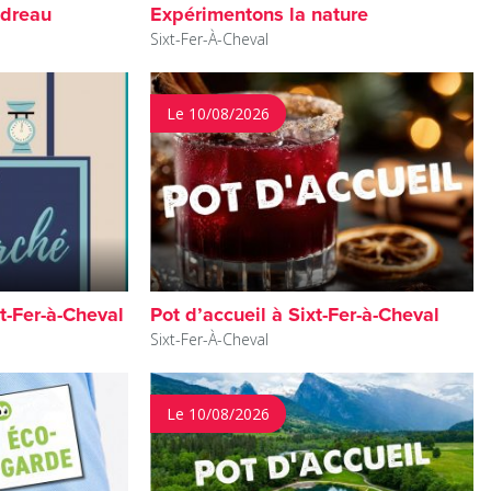
ndreau
Expérimentons la nature
Sixt-Fer-À-Cheval
Le 10/08/2026
t-Fer-à-Cheval
Pot d’accueil à Sixt-Fer-à-Cheval
Sixt-Fer-À-Cheval
Le 10/08/2026