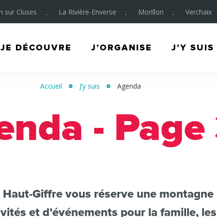
on sur Cluses
La Rivière-Enverse
Morillon
Verchaix
JE DÉCOUVRE
J’ORGANISE
J’Y SUIS
Accueil
J’y suis
Agenda
enda - Page
e Haut-Giffre vous réserve une montagne
ivités et d’événements pour la famille, le