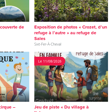
écouverte de
Exposition de photos « Crozet, d’un
refuge à l’autre » au refuge de
Sales
Sixt-Fer-À-Cheval
Le 11/08/2026
cirque –
Jeu de piste « Du village à