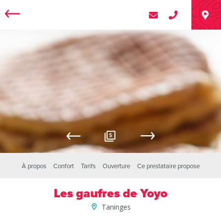
5
À propos
Confort
Tarifs
Ouverture
Ce prestataire propose
Les gaufres de Yoyo
Taninges