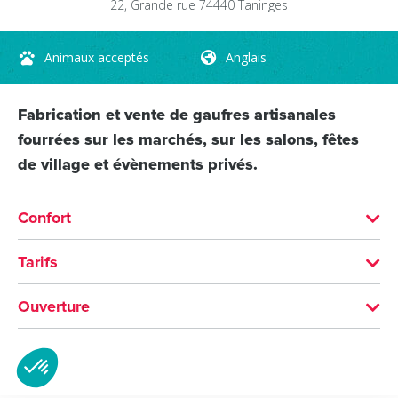
22, Grande rue
74440
Taninges
Animaux acceptés
Anglais
Fabrication et vente de gaufres artisanales
fourrées sur les marchés, sur les salons, fêtes
de village et évènements privés.
Confort
LANGUES PARLÉES
Tarifs
Anglais
2,50 € l'unité
Ouverture
9 € le paquet de 5 gaufres
SERVICES
Du 01/01 au 31/12 tous les jours.
MOYENS DE PAIEMENT
Animaux acceptés