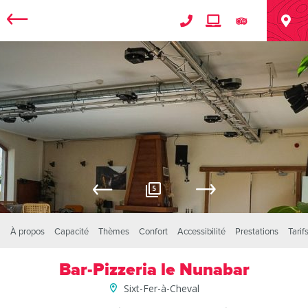
5
À propos
Capacité
Thèmes
Confort
Accessibilité
Prestations
Tarif
Bar-Pizzeria le Nunabar
Sixt-Fer-à-Cheval