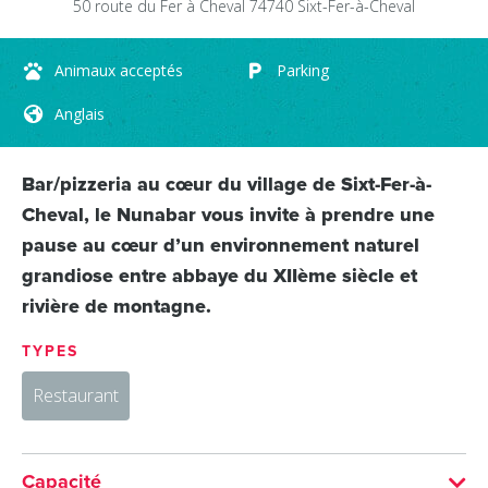
50 route du Fer à Cheval
74740
Sixt-Fer-à-Cheval
Animaux acceptés
Parking
Anglais
Bar/pizzeria au cœur du village de Sixt-Fer-à-
Cheval, le Nunabar vous invite à prendre une
pause au cœur d’un environnement naturel
grandiose entre abbaye du XIIème siècle et
rivière de montagne.
TYPES
Restaurant
Capacité