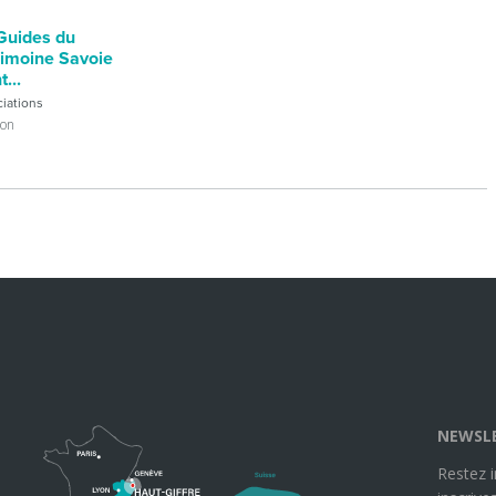
 Guides du
rimoine Savoie
...
iations
lon
NEWSL
Restez 