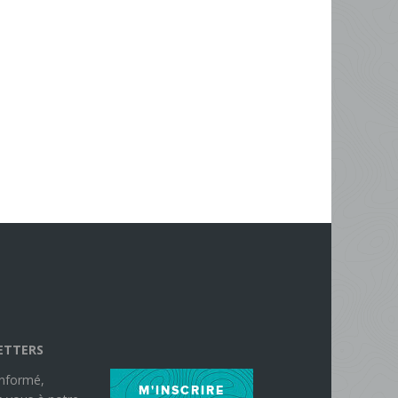
ETTERS
informé,
M'INSCRIRE