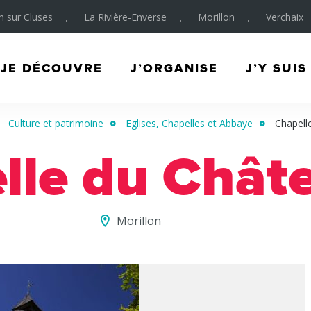
on sur Cluses
La Rivière-Enverse
Morillon
Verchaix
JE DÉCOUVRE
J’ORGANISE
J’Y SUIS
Culture et patrimoine
Eglises, Chapelles et Abbaye
Chapell
lle du Châte
Morillon