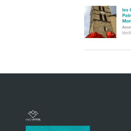
les
Pat
Mont
Assoc
Moril