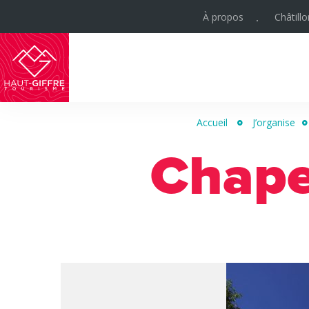
À propos
Châtill
Haut-
Giffre
Accueil
J’organise
Tourisme
Chape