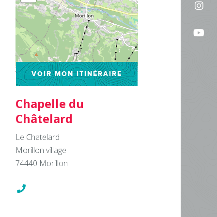
Sui
sur
no
Fac
Sui
sur
no
In
su
Leaflet
| ©
OpenStreetMap
VOIR MON ITINÉRAIRE
Yo
Chapelle du
Châtelard
Le Chatelard
Morillon village
74440
Morillon