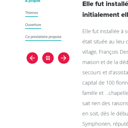
À propos
Elle fut insta
Thèmes
initialement el
Ouverture
Elle fut installée à
Ce prestataire propose
était située au lieu
village, François D
maison et de la dé
secours et d’assista
capital de 100 flor
famille et …chapelle
sait rien des raison
en soit, dès le déb
Symphorien, réputé