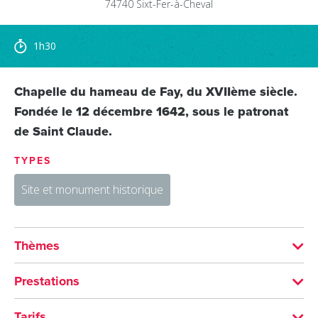
74740
Sixt-Fer-à-Cheval
1h30
Chapelle du hameau de Fay, du XVIIème siècle.
Fondée le 12 décembre 1642, sous le patronat
de Saint Claude.
TYPES
Site et monument historique
Thèmes
Prestations
Patrimoine religieux
Chapelle
VISITES
Tarifs