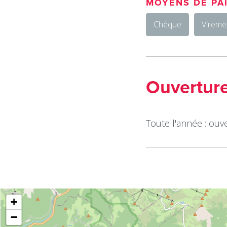
MOYENS DE PA
Chèque
Vireme
Ouvertur
Toute l'année : ouve
+
−