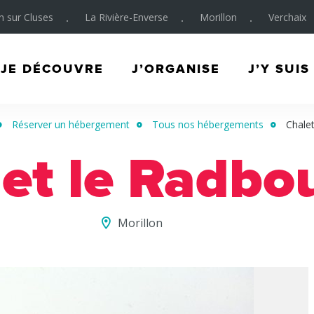
on sur Cluses
La Rivière-Enverse
Morillon
Verchaix
JE DÉCOUVRE
J’ORGANISE
J’Y SUIS
Réserver un hébergement
Tous nos hébergements
Chale
et le Radbo
Morillon