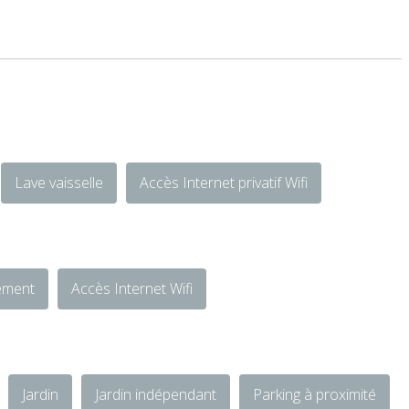
Lave vaisselle
Accès Internet privatif Wifi
ément
Accès Internet Wifi
Jardin
Jardin indépendant
Parking à proximité