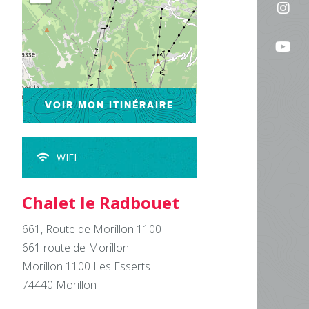
Sui
sur
no
Fac
Sui
sur
no
In
su
Leaflet
| ©
OpenStreetMap
VOIR MON ITINÉRAIRE
Yo
WIFI
Chalet le Radbouet
661, Route de Morillon 1100
661 route de Morillon
Morillon 1100 Les Esserts
74440
Morillon