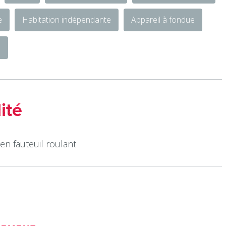
e
Habitation indépendante
Appareil à fondue
é
ité
en fauteuil roulant