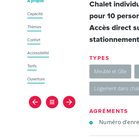
À propos
Chalet individ
Capacité
pour 10 perso
Accès direct su
Thèmes
stationnement 
Confort
Accessibilité
TYPES
Tarifs
Meublé et Gîte
Ouverture
Logement dans chal
AGRÉMENTS
Numéro d'enre