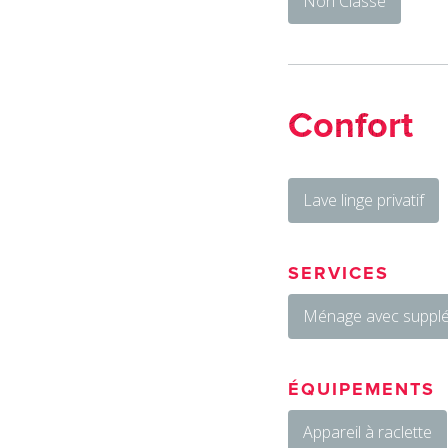
Non Classé
Confort
Lave linge privatif
SERVICES
Ménage avec suppl
ÉQUIPEMENTS
Appareil à raclette