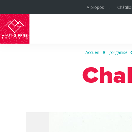
À propos
Châtill
Haut-
Giffre
Accueil
J’organise
Tourisme
Chal