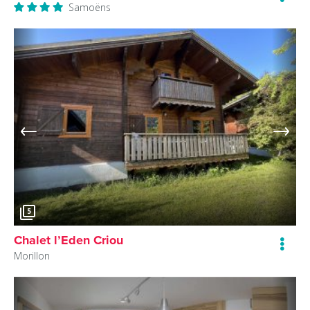
Samoëns
5
Chalet l’Eden Criou
Morillon