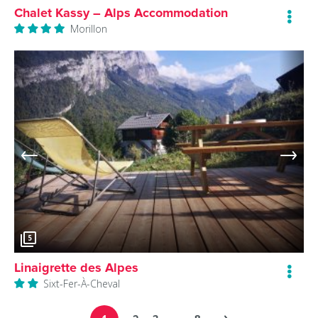
Chalet Kassy – Alps Accommodation
Morillon
5
Linaigrette des Alpes
Sixt-Fer-À-Cheval