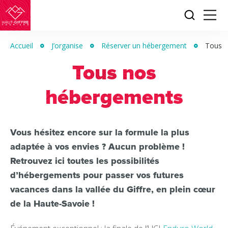
Je
Menu
recherc
Haut-
Giffre
Accueil
J’organise
Réserver un hébergement
Tous 
Tourisme
Tous nos
hébergements
Vous hésitez encore sur la formule la plus
adaptée à vos envies ? Aucun problème !
Retrouvez ici toutes les possibilités
d’hébergements pour passer vos futures
vacances dans la vallée du Giffre, en plein cœur
de la Haute-Savoie !