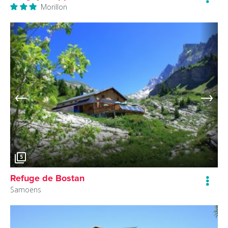
Morillon
5
Refuge de Bostan
Samoëns