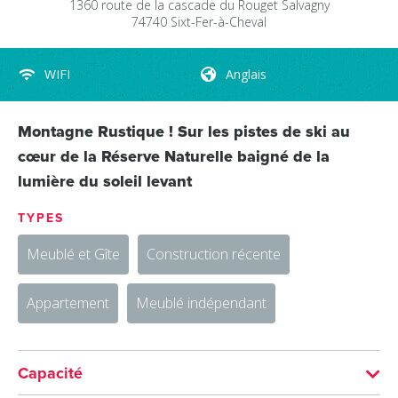
1360 route de la cascade du Rouget
Salvagny
74740
Sixt-Fer-à-Cheval
WIFI
Anglais
Montagne Rustique ! Sur les pistes de ski au
cœur de la Réserve Naturelle baigné de la
lumière du soleil levant
TYPES
Meublé et Gîte
Construction récente
Appartement
Meublé indépendant
Capacité