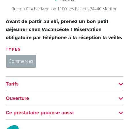
Rue du Clocher
Morillon 1100 Les Esserts
74440
Morillon
Avant de partir au ski, prenez un bon petit
déjeuner chez Vacancéole ! Réservation
obligatoire par téléphone à la réception la veille.
TYPES
Commerces
Tarifs
Tarif unique : 10€ à partir de 12 ans
Ouverture
5,50€ moins de 4 à 11 ans
Du 20/12/2025 au 05/04/2026 tous les jours de 8h à 10h.
Ce prestataire propose aussi
Gratuit moins de 4 ans.
Résidence Vacancéole – Le
Du 01/07 au 31/08/2026 tous les jours de 8h à 10h.