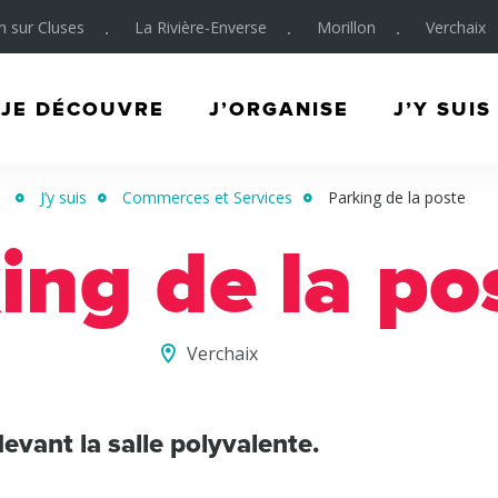
on sur Cluses
La Rivière-Enverse
Morillon
Verchaix
JE DÉCOUVRE
J’ORGANISE
J’Y SUIS
J’y suis
Commerces et Services
Parking de la poste
ing de la po
Verchaix
evant la salle polyvalente.