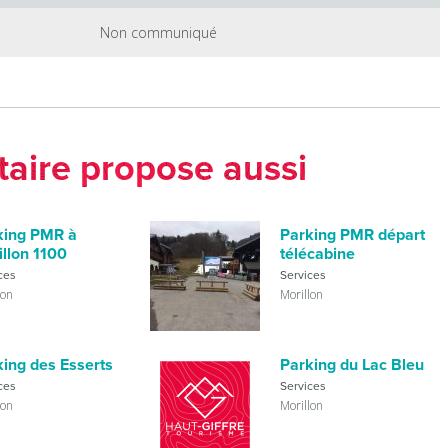
Non communiqué
taire propose aussi
king PMR à
Parking PMR départ
llon 1100
télécabine
ces
Services
lon
Morillon
king des Esserts
Parking du Lac Bleu
ces
Services
lon
Morillon