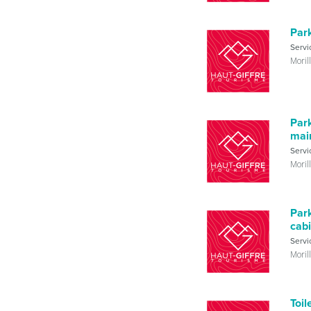
Par
Servi
Moril
Par
mai
Servi
Moril
Par
cab
Servi
Moril
Toil