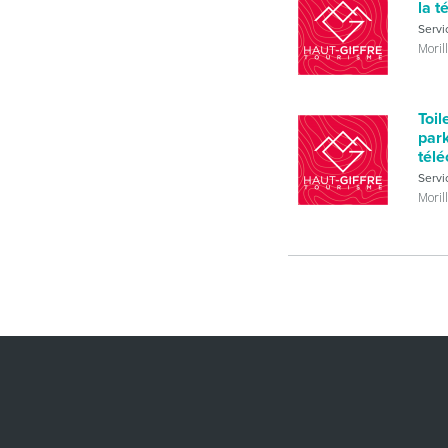
la t
Servi
Moril
Toil
park
télé
Servi
Moril