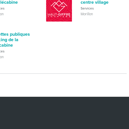
élécabine
centre village
ces
Services
lon
Morillon
ettes publiques
ing de la
cabine
ces
lon