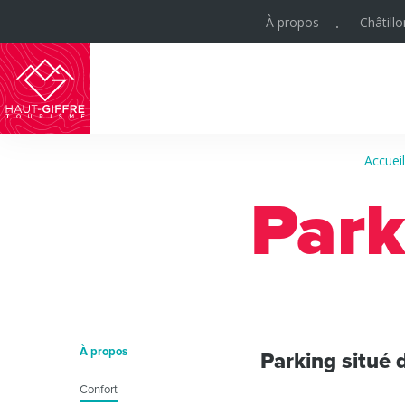
À propos
Châtill
Haut-
Giffre
Accueil
Tourisme
Park
À propos
Parking situé d
Confort