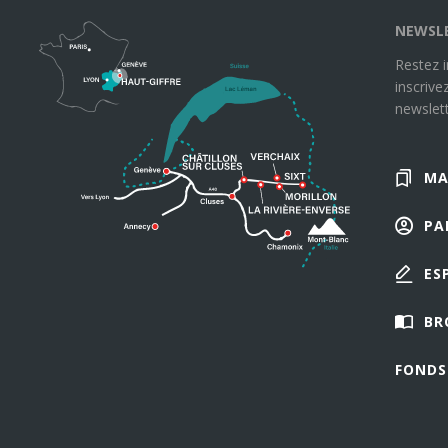
NEWSL
Restez 
inscrive
newslett
MA
PA
ES
BR
FONDS