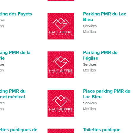
king des Fayets
Parking PMR du Lac
Bleu
ces
lon
Services
Morillon
king PMR de la
Parking PMR de
rie
l’église
ces
Services
lon
Morillon
king PMR du
Place parking PMR du
inet médical
Lac Bleu
ces
Services
lon
Morillon
ettes publiques de
Toilettes publique