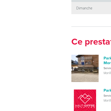
Dimanche
Ce presta
Par
Mori
Servi
Moril
Par
Servi
Moril