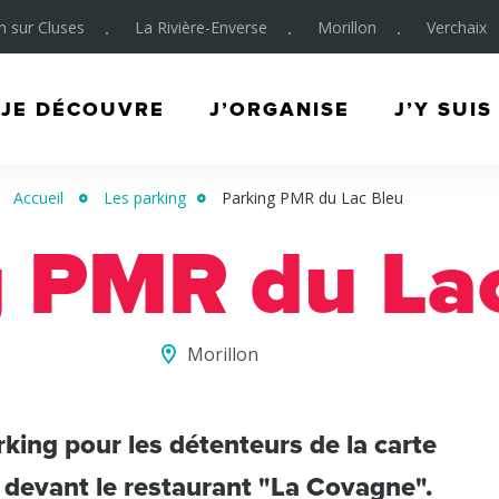
on sur Cluses
La Rivière-Enverse
Morillon
Verchaix
JE DÉCOUVRE
J’ORGANISE
J’Y SUIS
Accueil
Les parking
Parking PMR du Lac Bleu
g PMR du La
Morillon
rking pour les détenteurs de la carte
e devant le restaurant "La Covagne".