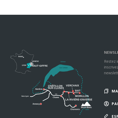
NEWSL
Restez 
inscrive
newslett
MA
PA
ES