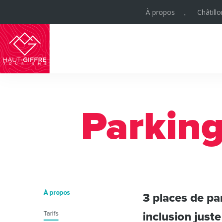
À propos
Châtill
Haut-
Giffre
Tourisme
Parkin
À propos
3 places de pa
Tarifs
inclusion just