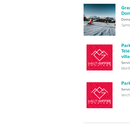
Gra
Dom
Domai
Samo
Park
Télé
vill
Servi
Moril
Park
Servi
Verch