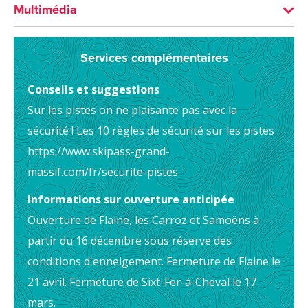
Du 20/12/2025 au 12/04/2026 tous les jours.
Multimédia
Nom du forfait : Vill4ges
MOYENS DE PAIEMENT
• Début de saison : les Carroz et Samoëns du samedi 13
Nombre d'autres remontées : 1
Plan des pistes
ÉQUIPEMENTS
au vendredi 19 décembre 2025, sous réserve des
Chèque
Carte bancaire/crédit
Espèces
Services complémentaires
145 km de pistes
conditions d’enneigement.
Piste ludique
Piste de luge enfants
75 pistes
Chèque-Vacances Classic
• Fermeture du Domaine de Morillon le lundi 06/04/2026.
Conseils et suggestions
Zone ludique
Parking gratuit
Sur les pistes on ne plaisante pas avec la
33 pistes bleues
sécurité ! Les 10 règles de sécurité sur les pistes :
6 pistes noires
Poste de secours
Salle hors-sac
Parking
https://www.skipass-grand-
22 pistes rouges
massif.com/fr/securite-pistes
WC publics
Aire de stationnement camping-cars
14 pistes vertes
Informations sur ouverture anticipée
Nombre de remontées accessibles à pied : 4
Borne de service camping-cars
Ouverture de Flaine, les Carroz et Samoëns à
Nombre de remontées mécaniques : 38
partir du 16 décembre sous réserve des
Nombre de télécabines : 4
Aire de pique-nique
Stade de slalom
conditions d'enneigement. Fermeture de Flaine le
Nombre de téléièges : 17
21 avril. Fermeture de Sixt-Fer-à-Cheval le 17
mars.
Nombre de téléskis: 16