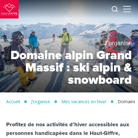
Je
Menu
recherc
Haut-
Giffre
Tourisme
J’organise
Domaine alpin Grand
Massif : ski alpin &
snowboard
Accueil
J’organise
Mes vacances en hiver
Domaine a
Profitez de nos activités d’hiver accessibles aux
personnes handicapées dans le Haut-Giffre,