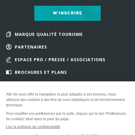
M'INSCRIRE
MARQUE QUALITÉ TOURISME
PARTENAIRES
ESPACE PRO / PRESSE / ASSOCIATIONS
BROCHURES ET PLANS
FONDS D’ÉCRANS & SURPRISES !
Plan du site
-
Mentions légales
-
Information sur les cookies
-
-
Made
with
by
IRIS Interactive
Ce site est protégé par reCAPTCHA. Les
règles de confidentialité
et les
conditions d'utilisation
de Google s'appliquent.