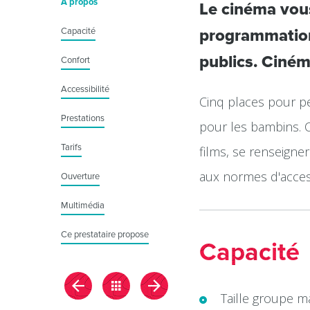
À propos
Le cinéma vous
Capacité
programmation 
publics. Cinéma
Confort
Accessibilité
Cinq places pour pe
Prestations
pour les bambins. C
Tarifs
films, se renseigne
aux normes d'accessi
Ouverture
Multimédia
Ce prestataire propose
Capacité
Taille groupe 