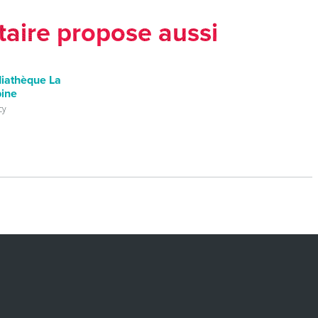
taire propose aussi
iathèque La
bine
cy