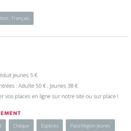
ion : Français
 réduit jeunes 5 €.
rées : Adulte 50 € ; Jeunes 38 €
 vos places en ligne sur notre site ou sur place !.
IEMENT
t
Chèque
Espèces
Pass’Région Jeunes