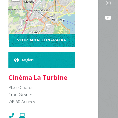
Sui
sur
no
Fac
Sui
sur
no
In
su
Leaflet
| ©
OpenStreetMap
VOIR MON ITINÉRAIRE
Yo
Anglais
Cinéma La Turbine
Place Chorus
Cran-Gevrier
74960
Annecy