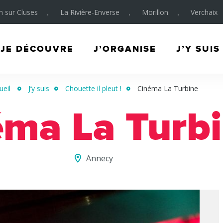
on sur Cluses
La Rivière-Enverse
Morillon
Verchaix
JE DÉCOUVRE
J’ORGANISE
J’Y SUIS
ueil
J’y suis
Chouette il pleut !
Cinéma La Turbine
éma La Turb
Annecy