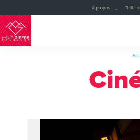
À propos
Châtill
Haut-
Giffre
Acc
Tourisme
Cin