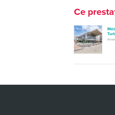
Ce presta
Méd
Tur
Anne