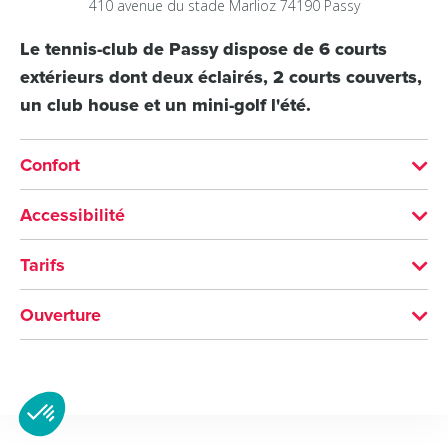
410 avenue du stade
Marlioz
74190
Passy
Le tennis-club de Passy dispose de 6 courts
extérieurs dont deux éclairés, 2 courts couverts,
un club house et un mini-golf l'été.
Confort
ÉQUIPEMENTS
Accessibilité
Parking
Non accessible en fauteuil roulant
Tarifs
MOYENS DE PAIEMENT
Ouverture
Espèces
Toute l'année : ouvert tous les jours.