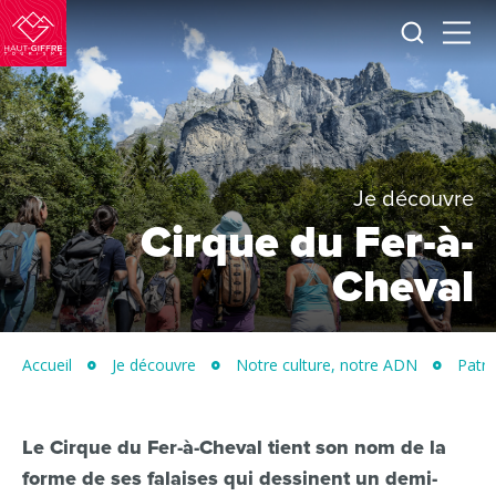
Je
Menu
recherc
Haut-
Giffre
Tourisme
Je découvre
Cirque du Fer-à-
Cheval
Accueil
Je découvre
Notre culture, notre ADN
Patri
Le Cirque du Fer-à-Cheval tient son nom de la
forme de ses falaises qui dessinent un demi-