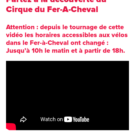
Cirque du Fer-A-Cheval
Attention : depuis le tournage de cette
vidéo les horaires accessibles aux vélos
dans le Fer-à-Cheval ont changé :
Jusqu’à 10h le matin et à partir de 18h.