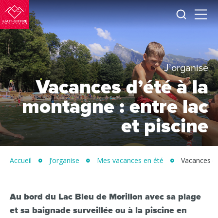
Je
Menu
recherc
Haut-
Giffre
Tourisme
J’organise
Vacances d’été à la
montagne : entre lac
et piscine
Accueil
J’organise
Mes vacances en été
Vacances d’
Au bord du Lac Bleu de Morillon avec sa plage
et sa baignade surveillée ou à la piscine en