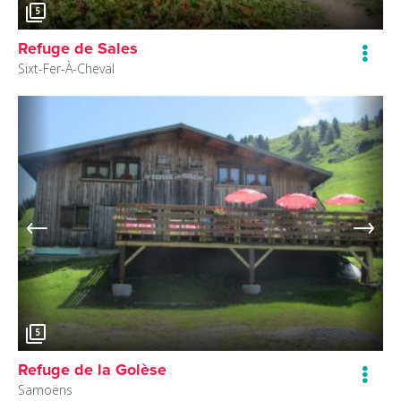
5
Refuge de Sales
Sixt-Fer-À-Cheval
5
Refuge de la Golèse
Samoëns