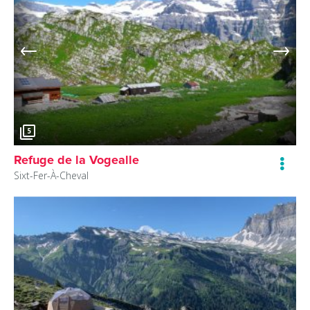
5
Refuge de la Vogealle
Sixt-Fer-À-Cheval