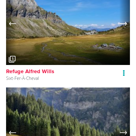
5
Refuge Alfred Wills
Sixt-Fer-À-Cheval