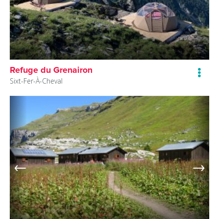
Refuge du Grenairon
Sixt-Fer-À-Cheval