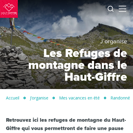
Je
Menu
recherc
Haut-
Giffre
Tourisme
J’organise
Les Refuges de
montagne dans le
Haut-Giffre
Accueil
J’organise
Mes vacances en été
Randonnées 
Retrouvez ici les refuges de montagne du Haut-
Giffre qui vous permettront de faire une pause