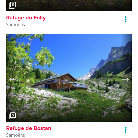
5
Refuge du Folly
Samoëns
5
Refuge de Bostan
Samoëns