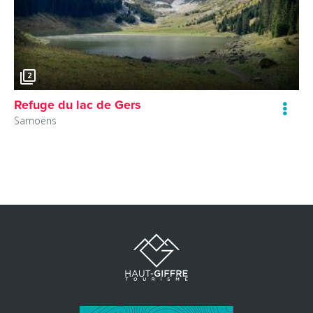
2
Refuge du lac de Gers
Samoëns