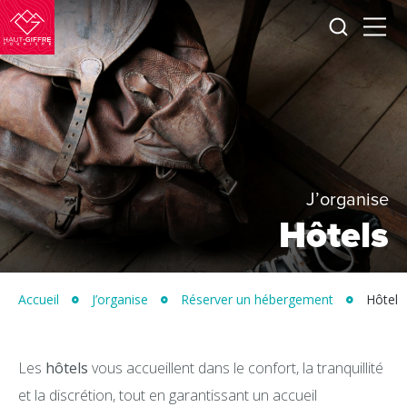
Je
Menu
recherc
Haut-
Giffre
Tourisme
J’organise
Hôtels
Accueil
J’organise
Réserver un hébergement
Hôtels
Les
hôtels
vous accueillent dans le confort, la tranquillité
et la discrétion, tout en garantissant un accueil