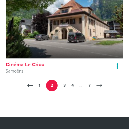
Cinéma Le Criou
Samoëns
1
2
3
4
…
7