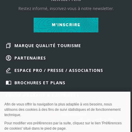
Restez informé, inscrivez-vous à notre newsletter.
M'INSCRIRE
MARQUE QUALITÉ TOURISME
PARTENAIRES
ESPACE PRO / PRESSE / ASSOCIATIONS
BROCHURES ET PLANS
FONDS D’ÉCRANS & SURPRISES !
Plan du site
-
Mentions légales
-
Information sur les cookies
-
-
Made
with
by
IRIS Interactive
Ce site est protégé par reCAPTCHA. Les
règles de confidentialité
et les
conditions d'utilisation
de Google s'appliquent.