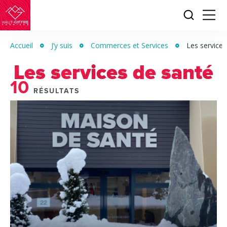
Je
Menu
recherc
Haut-
Giffre
Accueil
J’y suis
Commerces et Services
Les services
Tourisme
Les services de santé
10
RÉSULTATS