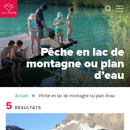
Je
Menu
recherc
Haut-
Giffre
Tourisme
Pêche en lac de
montagne ou plan
d’eau
Accueil
Pêche en lac de montagne ou plan d’eau
5
RÉSULTATS