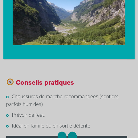
Un
cadre naturel exceptionnel
Des
cascades spectaculaires au printemps
Une
alternative sûre
lorsque le fond de la combe
est fermé
Conseils pratiques
Chaussures de marche recommandées (sentiers
parfois humides)
Prévoir de l’eau
Idéal en famille ou en sortie détente