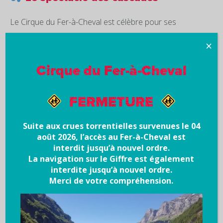
Le Cirque du Fer-à-Cheval est célèbre pour ses
nombreuses cascades. Au printemps, elles sont
×
particulièrement impressionnantes grâce à la fonte des
neiges.
Cirque du Fer-à-Cheval
Tout au long de l’itinéraire, vous pourrez admirer ces
FERMETURE
chutes d’eau qui dévalent les falaises calcaires : un
spectacle sonore et visuel unique.
Suite aux crues torrentielles survenues le 04
août 2026, l’accès au Fer-à-Cheval est
interdit jusqu’à nouvel ordre.
La navigation sur le Giffre est également
interdite jusqu’à nouvel ordre.
Merci de votre compréhension.
Pourquoi choisir cette randonnée ?
Une
balade courte et facile