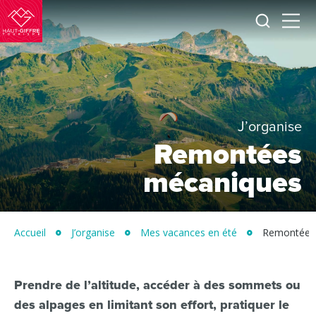
Je
Menu
recherc
Haut-
Giffre
Tourisme
J’organise
Remontées
mécaniques
Accueil
J’organise
Mes vacances en été
Remontées
Prendre de l’altitude, accéder à des sommets ou
des alpages en limitant son effort, pratiquer le