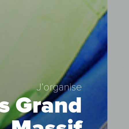
J’organise
es Grand
Massif