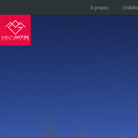
À propos
Châtill
Haut-
Giffre
Tourisme