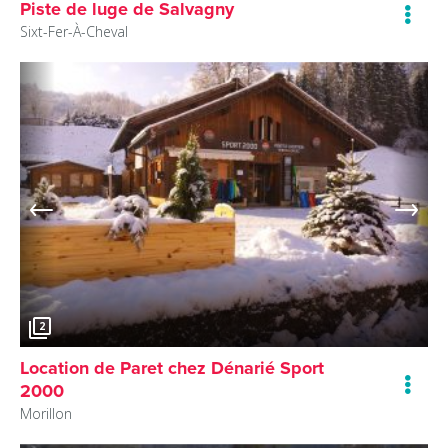
Piste de luge de Salvagny
Sixt-Fer-À-Cheval
2
Location de Paret chez Dénarié Sport
2000
Morillon