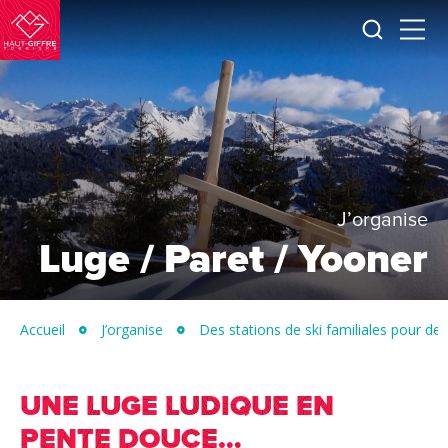
Je
Menu
recherc
Haut-
Giffre
Tourisme
J’organise
Luge / Paret / Yooner
Accueil
J’organise
Des stations de ski familiales pour de
UNE LUGE LUDIQUE EN
PENTE DOUCE…